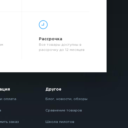
р
Рассрочка
ым
Все товары доступны в
рассрочку до 12 месяцев
ация
Другое
и оплата
Блог, новости, обзоры
а
Сравнение товаров
мить заказ
Школа пилотов