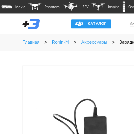
Mavic
Phantom
FPV
Inspire
Os
До
КАТАЛОГ
>
>
>
Главная
Ronin-M
Аксессуары
Зарядн