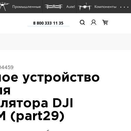
. . .
Промышленные
Autel
Компоненты
8 800 333 11 35
04459
ое устройство
ля
лятора DJI
M (part29)