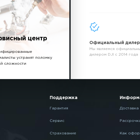
рвисный центр
Официальный диле
Мы являемся официальн
ифицированные
дилером DJI с 2014 года
иалисты устранят поломку
й сложности
Поддержка
Информ
Гарантия
Доставка 
Сервис
Рассрочк
Страхование
Как офор