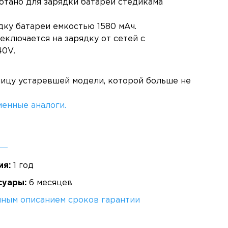
отано для зарядки батареи стедикама
дку батареи емкостью 1580 мАч.
еключается на зарядку от сетей с
40V.
ницу устаревшей модели, которой больше не
енные аналоги.
ия:
1 год
суары:
6 месяцев
лным описанием сроков гарантии