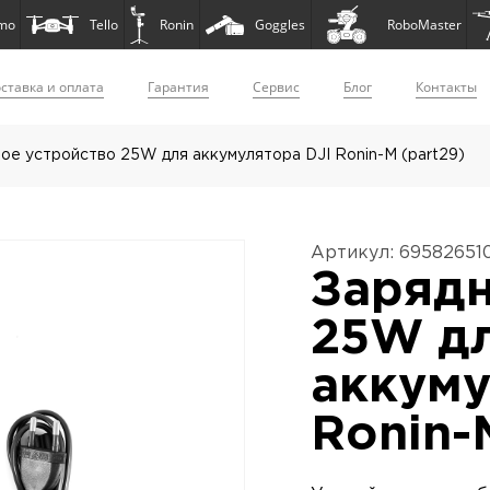
mo
Tello
Ronin
Goggles
RoboMaster
ставка и оплата
Гарантия
Сервис
Блог
Контакты
ое устройство 25W для аккумулятора DJI Ronin-M (part29)
Артикул: 69582651
Зарядн
25W д
аккуму
Ronin-