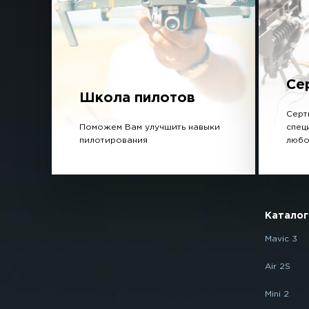
Се
Школа пилотов
Серт
Поможем Вам улучшить навыки
спец
пилотирования
любо
Каталог
Mavic 3
Air 2S
Mini 2