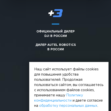
ОФИЦИАЛЬНЫЙ ДИЛЕР
DJI В РОССИИ
ДИЛЕР AUTEL ROBOTICS
В РОССИИ
Наш сайт использует файлы cookies
для повышения удобства
пользователей. Продолжая
© 2026, +3. Все права защищены
пользоваться сайтом, вы соглашаетесь
Обработка персональных данных
с использованием файлов cookies,
принимаете нашу
Политику
Политика конфиденциальности
конфиденциальности
и даете согласие
на
обработку персональных данных
.