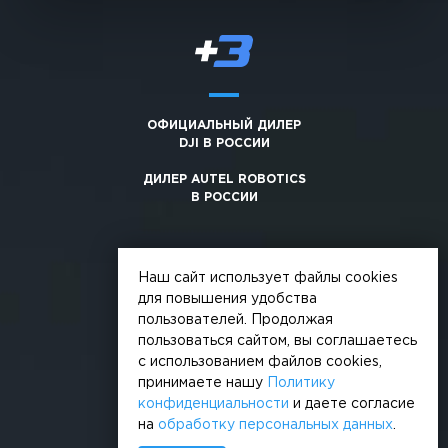
ОФИЦИАЛЬНЫЙ ДИЛЕР
DJI В РОССИИ
ДИЛЕР AUTEL ROBOTICS
В РОССИИ
Наш сайт использует файлы cookies
для повышения удобства
пользователей. Продолжая
© 2026, +3. Все права защищены
пользоваться сайтом, вы соглашаетесь
Обработка персональных данных
с использованием файлов cookies,
принимаете нашу
Политику
Политика конфиденциальности
конфиденциальности
и даете согласие
на
обработку персональных данных
.