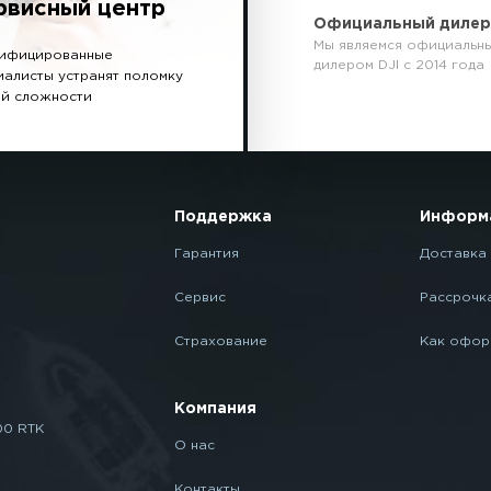
рвисный центр
Официальный диле
Мы являемся официальн
ифицированные
дилером DJI с 2014 года
иалисты устранят поломку
й сложности
Поддержка
Информ
Гарантия
Доставка 
Сервис
Рассрочк
Страхование
Как офор
Компания
00 RTK
О нас
Контакты