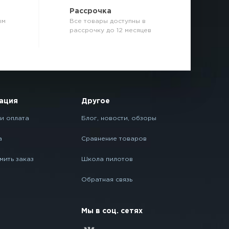
р
Рассрочка
ым
Все товары доступны в
рассрочку до 12 месяцев
ация
Другое
и оплата
Блог, новости, обзоры
а
Сравнение товаров
мить заказ
Школа пилотов
Обратная связь
Мы в соц. сетях