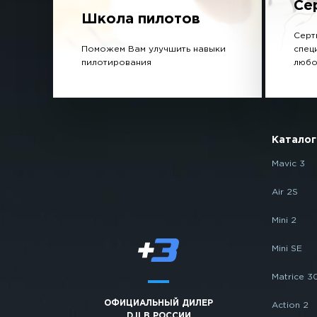
Се
Школа пилотов
Серт
Поможем Вам улучшить навыки
спец
пилотирования
любо
Каталог
Mavic 3
Air 2S
Mini 2
Mini SE
Matrice 3
ОФИЦИАЛЬНЫЙ ДИЛЕР
Action 2
DJI В РОССИИ