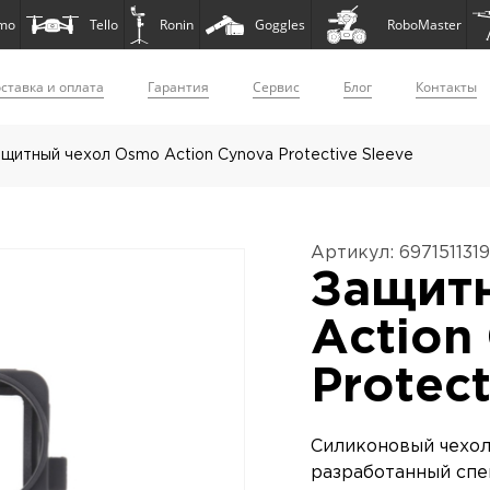
mo
Tello
Ronin
Goggles
RoboMaster
ставка и оплата
Гарантия
Сервис
Блог
Контакты
щитный чехол Osmo Action Cynova Protective Sleeve
Артикул: 6971511319
Защит
Action
Protect
Силиконовый чехол 
разработанный спе