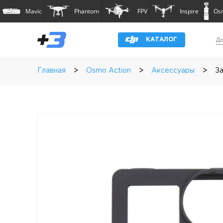
Mavic
Phantom
FPV
Inspire
Os
До
КАТАЛОГ
>
>
>
Главная
Osmo Action
Аксессуары
За