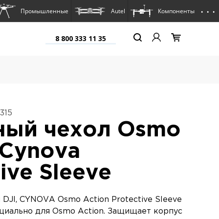
. . .
Промышленные
Autel
Компоненты
8 800 333 11 35
315
ный чехол Osmo
 Cynova
ive Sleeve
DJI, CYNOVA Osmo Action Protective Sleeve
циально для Osmo Action. Защищает корпус