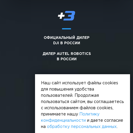
ОФИЦИАЛЬНЫЙ ДИЛЕР
DJI В РОССИИ
ДИЛЕР AUTEL ROBOTICS
В РОССИИ
Наш сайт использует файлы cookies
для повышения удобства
пользователей. Продолжая
© 2026, +3. Все права защищены
пользоваться сайтом, вы соглашаетесь
Обработка персональных данных
с использованием файлов cookies,
принимаете нашу
Политику
Политика конфиденциальности
конфиденциальности
и даете согласие
на
обработку персональных данных
.