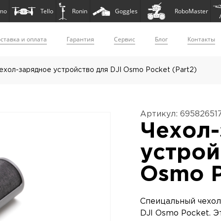
mo
Tello
Ronin
Goggles
RoboMaster
ставка и оплата
Гарантия
Сервис
Блог
Контакты
ехол-зарядное устройство для DJI Osmo Pocket (Part2)
Артикул: 69582651
Чехол-
устрой
Osmo P
Спеицальный чехол
DJI Osmo Pocket. Э