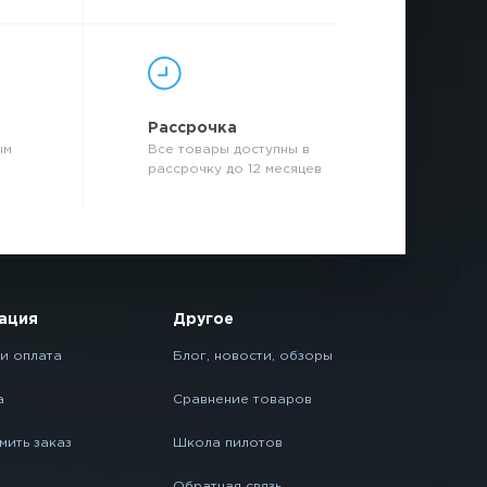
р
Рассрочка
ым
Все товары доступны в
рассрочку до 12 месяцев
ация
Другое
и оплата
Блог, новости, обзоры
а
Сравнение товаров
мить заказ
Школа пилотов
Обратная связь