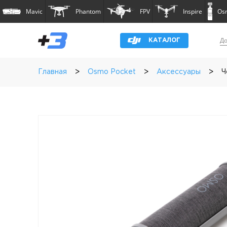
Mavic
Phantom
FPV
Inspire
Os
До
КАТАЛОГ
>
>
>
Главная
Osmo Pocket
Аксессуары
Ч