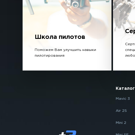
Се
Школа пилотов
Серт
Поможем Вам улучшить навыки
спец
пилотирования
любо
Каталог
Mavic 3
Air 2S
Mini 2
Mini SE