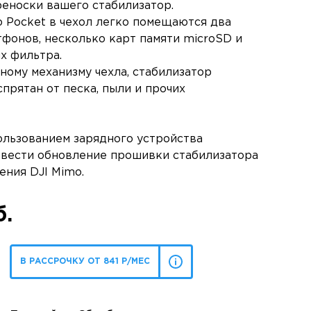
реноски вашего стабилизатор.
 Pocket в чехол легко помещаются два
тфонов, несколько карт памяти microSD и
х фильтра.
ному механизму чехла, стабилизатор
прятан от песка, пыли и прочих
льзованием зарядного устройства
вести обновление прошивки стабилизатора
ния DJI Mimo.
б.
В РАССРОЧКУ ОТ 841 Р/МЕС