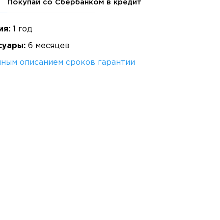
Покупай со Сбербанком в кредит
ия:
1 год
суары:
6 месяцев
лным описанием сроков гарантии