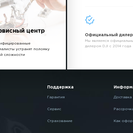
рвисный центр
Официальный диле
Мы являемся официальн
ифицированные
дилером DJI с 2014 года
иалисты устранят поломку
й сложности
Поддержка
Информ
Гарантия
Доставка 
Сервис
Рассрочк
Страхование
Как офор