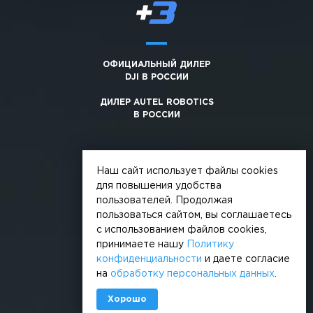
ОФИЦИАЛЬНЫЙ ДИЛЕР
DJI В РОССИИ
ДИЛЕР AUTEL ROBOTICS
В РОССИИ
Наш сайт использует файлы cookies
для повышения удобства
пользователей. Продолжая
© 2026, +3. Все права защищены
пользоваться сайтом, вы соглашаетесь
Обработка персональных данных
с использованием файлов cookies,
принимаете нашу
Политику
Политика конфиденциальности
конфиденциальности
и даете согласие
на
обработку персональных данных
.
Сделано в
Хорошо