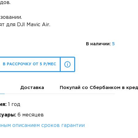
дов.
зовании.
 для DJI Mavic Air.
В наличии:
5
В РАССРОЧКУ ОТ 5 Р/МЕС
Доставка
Покупай со Сбербанком в кре
ия:
1 год
суары:
6 месяцев
лным описанием сроков гарантии