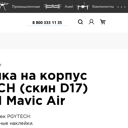
. . .
Промышленные
Autel
Компоненты
8 800 333 11 35
7
ка на корпус
H (скин D17)
 Mavic Air
еек PGYTECH:
ные наклейки.