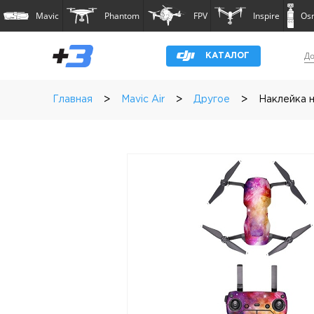
Mavic
Phantom
FPV
Inspire
Os
До
КАТАЛОГ
>
>
>
Главная
Mavic Air
Другое
Наклейка н