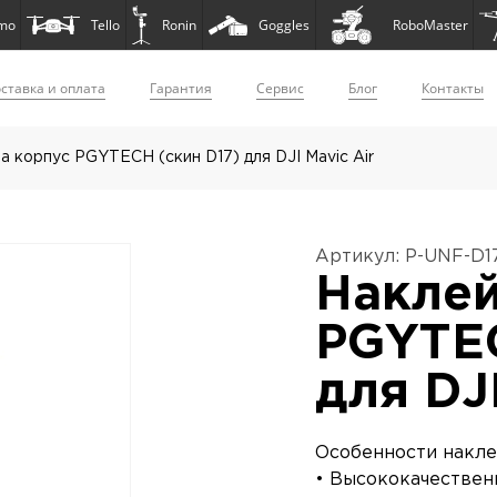
mo
Tello
Ronin
Goggles
RoboMaster
ставка и оплата
Гарантия
Сервис
Блог
Контакты
а корпус PGYTECH (скин D17) для DJI Mavic Air
Артикул: P-UNF-D1
Наклей
PGYTEC
для DJI
Особенности накл
• Высококачествен