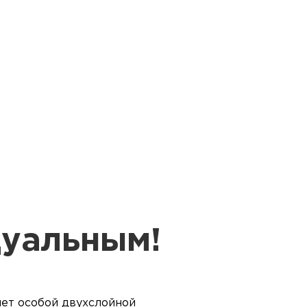
дуальным!
чет особой двухслойной