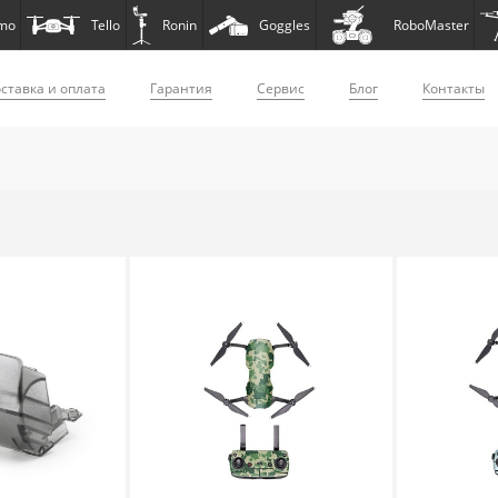
mo
Tello
Ronin
Goggles
RoboMaster
ставка и оплата
Гарантия
Сервис
Блог
Контакты