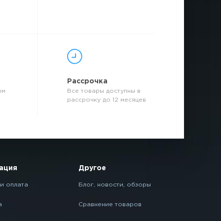
р
Рассрочка
ым
Все товары доступны в
рассрочку до 12 месяцев
ация
Другое
и оплата
Блог, новости, обзоры
а
Сравнение товаров