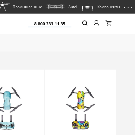
. . .
Промышленные
Autel
Компоненты
8 800 333 11 35