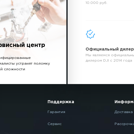
10.000 руб.
рвисный центр
Официальный диле
Мы являемся официальн
ифицированные
дилером DJI с 2014 года
иалисты устранят поломку
й сложности
Поддержка
Информ
Гарантия
Доставка 
Сервис
Рассрочк