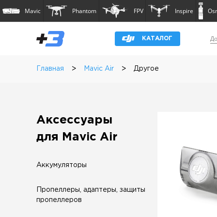
Mavic
Phantom
FPV
Inspire
Os
До
КАТАЛОГ
>
>
Главная
Mavic Air
Другое
Аксессуары
для Mavic Air
Аккумуляторы
Пропеллеры, адаптеры, защиты
пропеллеров