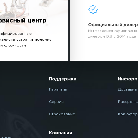
рвисный центр
Официальный диле
Мы являемся официальн
ифицированные
дилером DJI с 2014 года
иалисты устранят поломку
й сложности
Поддержка
Информ
Гарантия
Доставка 
Сервис
Рассрочк
Страхование
Как офор
Компания