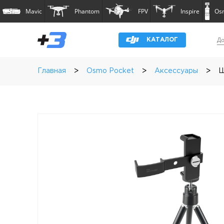
Mavic
Phantom
FPV
Inspire
Os
До
КАТАЛОГ
>
>
>
Главная
Osmo Pocket
Аксессуары
Ш