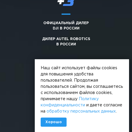
ОФИЦИАЛЬНЫЙ ДИЛЕР
DJI В РОССИИ
ДИЛЕР AUTEL ROBOTICS
В РОССИИ
Наш сайт использует файлы cookies
для повышения удобства
пользователей. Продолжая
© 2026, +3. Все права защищены
пользоваться сайтом, вы соглашаетесь
Обработка персональных данных
с использованием файлов cookies,
принимаете нашу
Политику
Политика конфиденциальности
конфиденциальности
и даете согласие
на
обработку персональных данных
.
Сделано в
Хорошо