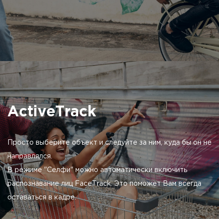
ActiveTrack
Просто выберите объект и следуйте за ним, куда бы он не
направлялся.
В режиме "Селфи" можно автоматически включить
распознавание лиц FaceTrack. Это поможет Вам всегда
оставаться в кадре.