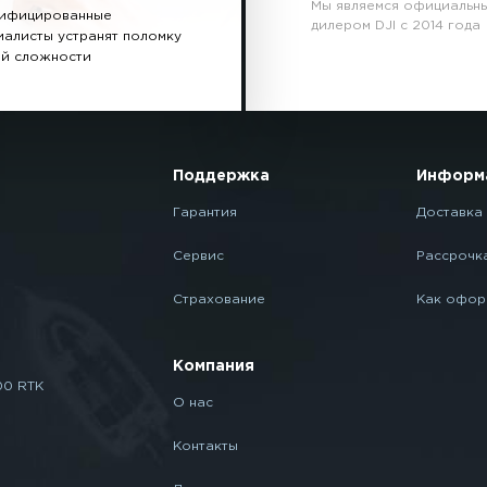
Мы являемся официальн
ифицированные
дилером DJI с 2014 года
иалисты устранят поломку
й сложности
Поддержка
Информ
Гарантия
Доставка 
Сервис
Рассрочк
Страхование
Как офор
Компания
00 RTK
О нас
Контакты