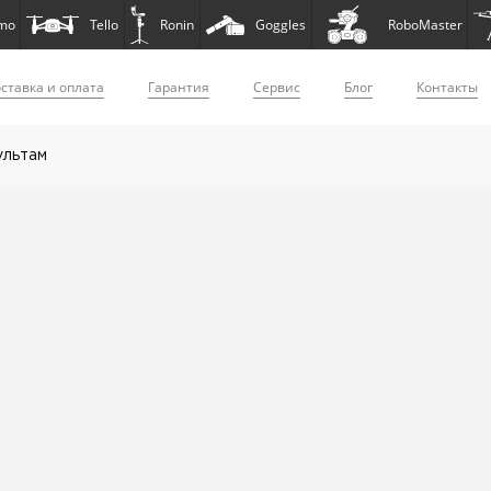
mo
Tello
Ronin
Goggles
RoboMaster
ставка и оплата
Гарантия
Сервис
Блог
Контакты
ультам