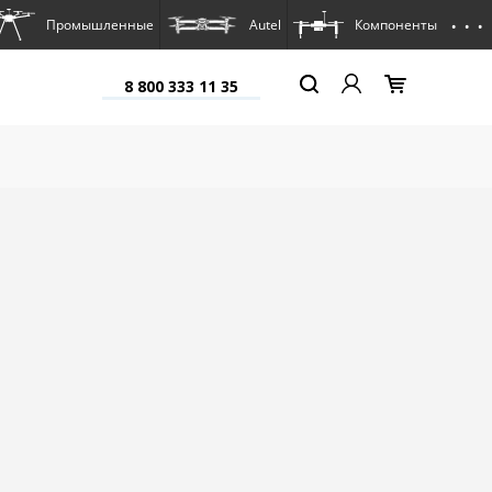
. . .
Промышленные
Autel
Компоненты
8 800 333 11 35