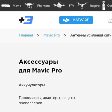
Mavic
Phantom
FPV
Inspire
Os
До
КАТАЛОГ
>
>
Главная
Mavic Pro
Антенны усиления сигн
Аксессуары
для Mavic Pro
Аккумуляторы
Пропеллеры, адаптеры, защиты
пропеллеров