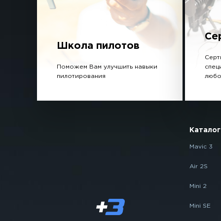
Се
Школа пилотов
Серт
Поможем Вам улучшить навыки
спец
пилотирования
любо
Каталог
Mavic 3
Air 2S
Mini 2
Mini SE