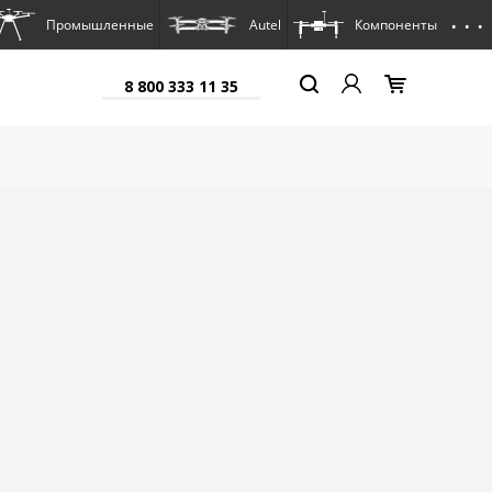
. . .
Промышленные
Autel
Компоненты
8 800 333 11 35