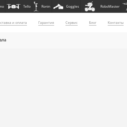
mo
Tello
Ronin
Goggles
RoboMaster
ставка и оплата
Гарантия
Сервис
Блог
Контакты
ала