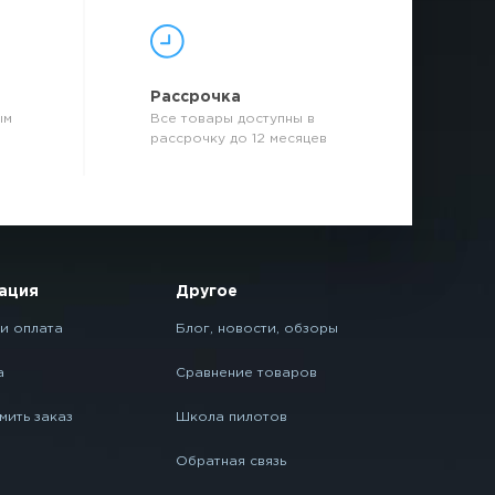
р
Рассрочка
ым
Все товары доступны в
рассрочку до 12 месяцев
ация
Другое
и оплата
Блог, новости, обзоры
а
Сравнение товаров
мить заказ
Школа пилотов
Обратная связь