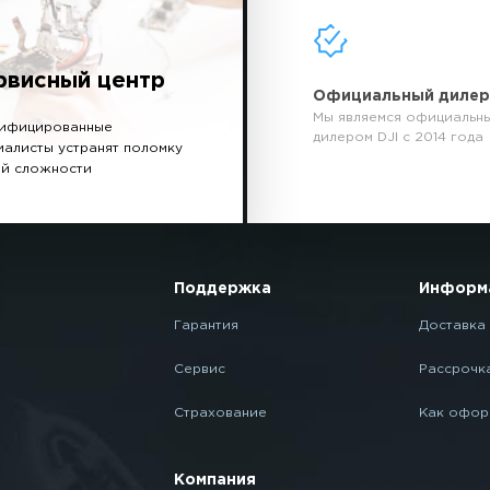
рвисный центр
Официальный диле
Мы являемся официальн
ифицированные
дилером DJI с 2014 года
иалисты устранят поломку
й сложности
Поддержка
Информ
Гарантия
Доставка 
Сервис
Рассрочк
Страхование
Как офор
Компания