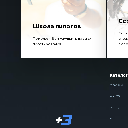
Се
Школа пилотов
Серт
Поможем Вам улучшить навыки
спец
пилотирования
любо
Каталог
Mavic 3
Air 2S
Mini 2
Mini SE