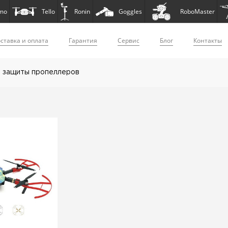
mo
Tello
Ronin
Goggles
RoboMaster
ставка и оплата
Гарантия
Сервис
Блог
Контакты
, защиты пропеллеров