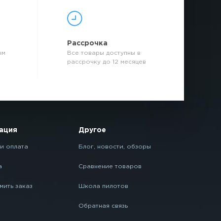
р
Рассрочка
ым
Все товары доступны в
рассрочку до 12 месяцев
ация
Другое
и оплата
Блог, новости, обзоры
а
Сравнение товаров
мить заказ
Школа пилотов
Обратная связь