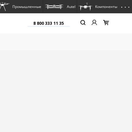
. . .
Промышленные
Autel
Компоненты
8 800 333 11 35