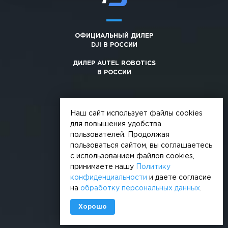
ОФИЦИАЛЬНЫЙ ДИЛЕР
DJI В РОССИИ
ДИЛЕР AUTEL ROBOTICS
В РОССИИ
Наш сайт использует файлы cookies
для повышения удобства
пользователей. Продолжая
© 2026, +3. Все права защищены
пользоваться сайтом, вы соглашаетесь
Обработка персональных данных
с использованием файлов cookies,
принимаете нашу
Политику
Политика конфиденциальности
конфиденциальности
и даете согласие
на
обработку персональных данных
.
Сделано в
Хорошо