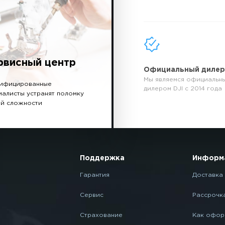
рвисный центр
Официальный диле
Мы являемся официальн
ифицированные
дилером DJI с 2014 года
иалисты устранят поломку
й сложности
Поддержка
Информ
Гарантия
Доставка 
Сервис
Рассрочк
Страхование
Как офор