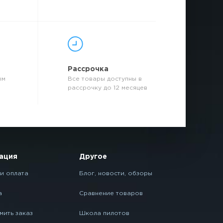
р
Рассрочка
ым
Все товары доступны в
рассрочку до 12 месяцев
ация
Другое
и оплата
Блог, новости, обзоры
а
Сравнение товаров
мить заказ
Школа пилотов