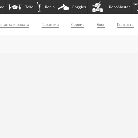
mo
Tello
Ronin
Goggles
RoboMaster
ставка и оплата
Гарантия
Сервис
Блог
Контакты