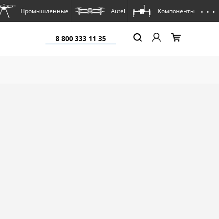
. . .
Промышленные
Autel
Компоненты
8 800 333 11 35