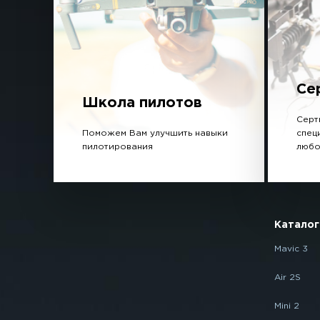
Се
Школа пилотов
Серт
Поможем Вам улучшить навыки
спец
пилотирования
любо
Каталог
Mavic 3
Air 2S
Mini 2