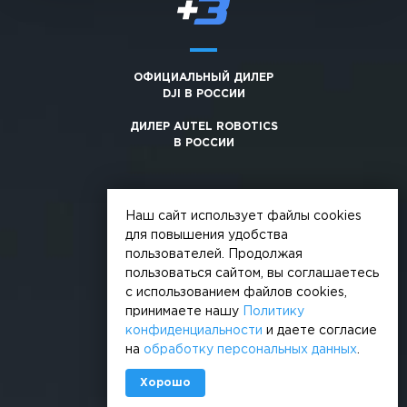
ОФИЦИАЛЬНЫЙ ДИЛЕР
DJI В РОССИИ
ДИЛЕР AUTEL ROBOTICS
В РОССИИ
Наш сайт использует файлы cookies
для повышения удобства
пользователей. Продолжая
© 2026, +3. Все права защищены
пользоваться сайтом, вы соглашаетесь
Обработка персональных данных
с использованием файлов cookies,
принимаете нашу
Политику
Политика конфиденциальности
конфиденциальности
и даете согласие
на
обработку персональных данных
.
Сделано в
Хорошо